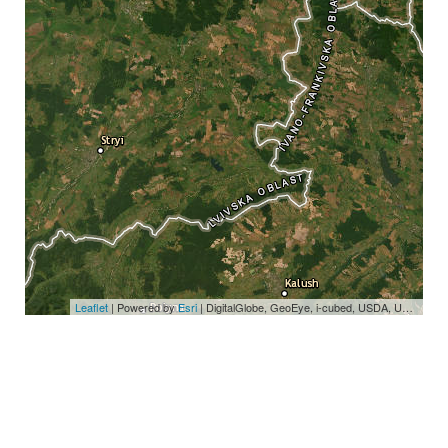
Leaflet
| Powered by
Esri
|
DigitalGlobe, GeoEye, i-cubed, USDA, USGS, AEX, Getmapping, Aerogrid, IGN, IGP, swisstopo, and the GIS User Community