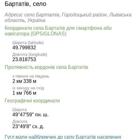
Бартатів, село
Адреса: село Бартатів, Городоцький район, Львівська
область, Україна
Координати села Бартатів для смартфона або
навігатора (GPS/GLONAS)
Широта (latitude)
49.799832
Довгота (longitude)
23.818753
Протяжність кордонів села Бартатів
з півночі на південь
2 км 338 м
із заходу на схід
1 км 766 м
Географічні координати
Широта
49°47′59″ пн. ш.
Довгота
23°49′8″ сх. д.
Гугл мапи найближчих до селу Бартатів населених