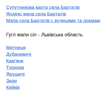
Супутникова карта села Бартатів
Яндекс мапа села Бартатів
Мапа села Бартатів с вулицями та домами
Гугл мапи сіл - Львівська область
Митниця
Дубаневичі
Кам'яне
Туринка
Ярушичі
Зади
Кийків