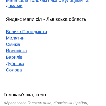
Мапа села Голокам'янка с вулицями та
домами
Яндекс мапи сіл - Львівська область
Велике Передмістя
Милятин
Смиків
Йосипівка
Барилів
Дубрівка
Солова
Голокам'янка, село
Адреса: село Голокам'янка, Жовківський район,