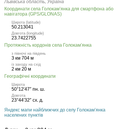
Львівська область, Україна
Координати села Голокам'янка для смартфона або
навігатора (GPS/GLONAS)
Широта (latitude)
50.213041
Довгота (longitude)
23.7422755
Протяжність кордонів села Голокам'янка
з півночі на південь
3 км 704 м
із заходу на схід
2 км 20 м
Географічні координати
Широта
50°12′47″ пн. ш.
Довгота
23°44′32″ сх. д.
Яндекс мапи найближчих до селу Голокам'янка
населених пунктів