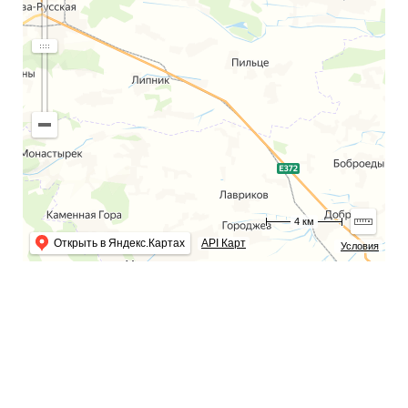
4 км
Открыть в Яндекс.Картах
API Карт
Условия