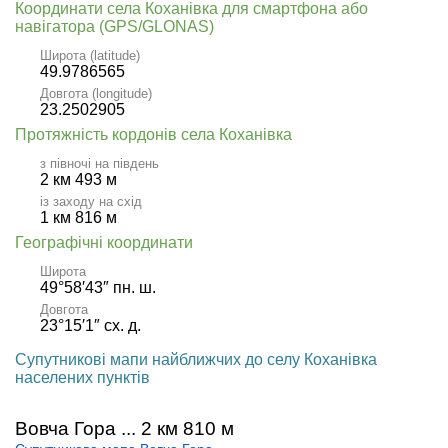
Координати села Коханівка для смартфона або
навігатора (GPS/GLONAS)
Широта (latitude)
49.9786565
Довгота (longitude)
23.2502905
Протяжність кордонів села Коханівка
з півночі на південь
2 км 493 м
із заходу на схід
1 км 816 м
Географічні координати
Широта
49°58′43″ пн. ш.
Довгота
23°15′1″ сх. д.
Супутникові мапи найближчих до селу Коханівка
населених пунктів
Вовча Гора ... 2 км 810 м