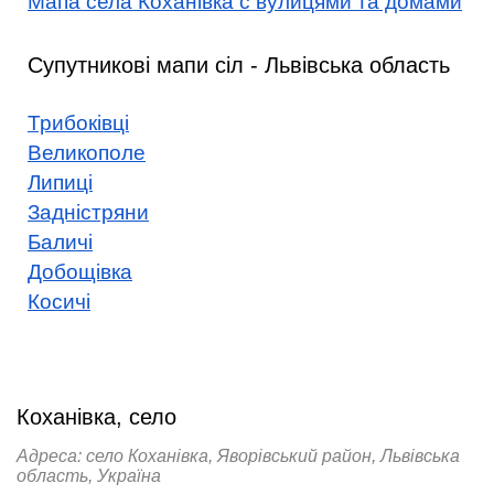
Мапа села Коханівка с вулицями та домами
Супутникові мапи сіл - Львівська область
Трибоківці
Великополе
Липиці
Задністряни
Баличі
Добощівка
Косичі
Коханівка, село
Адреса: село Коханівка, Яворівський район, Львівська
область, Україна