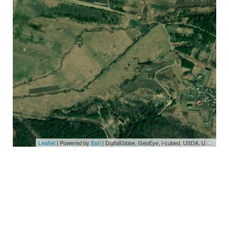
Leaflet
| Powered by
Esri
|
DigitalGlobe, GeoEye, i-cubed, USDA, USGS, AEX, Getmapping, Aerogrid, IGN, IGP, swisstopo, and the GIS User Community