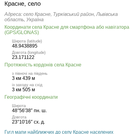
Красне, село
Адреса: село Красне, Турківський район, Львівська
область, Україна
Координати села Красне для смартфона або навігатора
(GPS/GLONAS)
Широта (latitude)
48.9438895
Довгота (longitude)
23.171122
Протяжність кордонів села Красне
з півночі на південь
3 км 439 м
із заходу на схід
3 км 505 м
Географічні координати
Широта
48°56′38″ пн. ш.
Довгота
23°10′16″ сх. д.
Гугл мапи найближчих до селу Красне населених