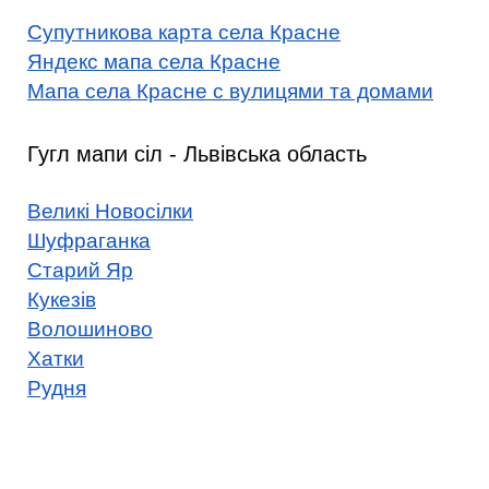
Супутникова карта села Красне
Яндекс мапа села Красне
Мапа села Красне с вулицями та домами
Гугл мапи сіл - Львівська область
Великі Новосілки
Шуфраганка
Старий Яр
Кукезів
Волошиново
Хатки
Рудня