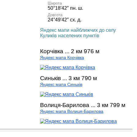
Широта
50°18′42″ пн. ш.
Довгота
24°49′42″ сх. д.
Яндекс мапи найближчих до селу
Куликів населених пунктів
Корчівка ... 2 км 976 м
Яндекс мапа Корчівка
Синьків ... 3 км 790 м
Яндекс мапа Синьків
Волиця-Барилова ... 3 км 799 м
Яндекс мапа Волиця-Барилова