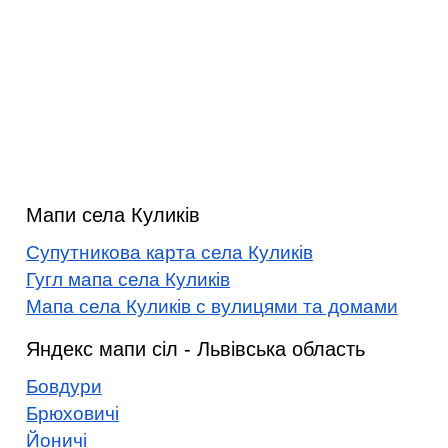
Мапи села Куликів
Супутникова карта села Куликів
Гугл мапа села Куликів
Мапа села Куликів с вулицями та домами
Яндекс мапи сіл - Львівська область
Бовдури
Брюховичі
Йоничі