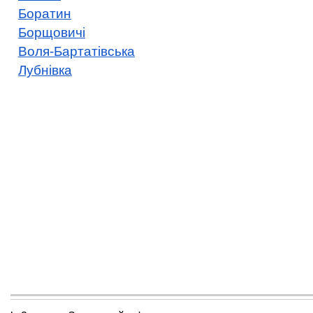
Боратин
Борщовичі
Воля-Бартатівська
Лубнівка