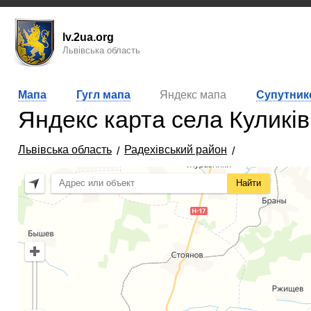
lv.2ua.org
Львівська область
Мапа
Гугл мапа
Яндекс мапа
Супутник
Яндекс карта села Куликів
Львівська область
Радехівський район
Найти