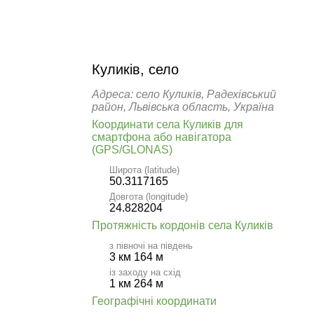
Куликів, село
Адреса: село Куликів, Радехівський
район, Львівська область, Україна
Координати села Куликів для
смартфона або навігатора
(GPS/GLONAS)
Широта (latitude)
50.3117165
Довгота (longitude)
24.828204
Протяжність кордонів села Куликів
з півночі на південь
3 км 164 м
із заходу на схід
1 км 264 м
Географічні координати