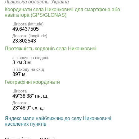
Львівська область, Україна
Координати села Никонковичі для смартфона або
навігатора (GPS/GLONAS)
Широта (latitude)
49.6437505
Довгота (longitude)
23.802543
Протяжність кордонів села Никонковичі
з півночі на південь
3 км 3 м
із заходу на схід
897 м
Географічні координати
Широта
49°38′38″ пн. ш.
Довгота
23°48′9″ сх. д.
Яндекс мапи найближчих до селу Никонковичі
населених пунктів