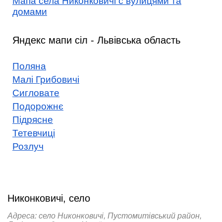
Мапа села Никонковичі с вулицями та
домами
Яндекс мапи сіл - Львівська область
Поляна
Малі Грибовичі
Сигловате
Подорожнє
Підрясне
Тетевчиці
Розлуч
Никонковичі, село
Адреса: село Никонковичі, Пустомитівський район,