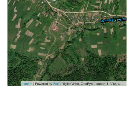
Leaflet
| Powered by
Esri
|
DigitalGlobe, GeoEye, i-cubed, USDA, USGS, AEX, Getmapping, Aerogrid, IGN, IGP, swisstopo, and the GIS User Community