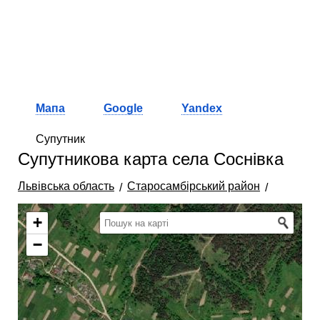
Мапа
Google
Yandex
Супутник
Супутникова карта села Соснівка
Львівська область
Старосамбірський район
+
−