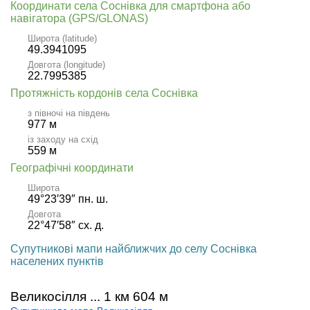
Координати села Соснівка для смартфона або
навігатора (GPS/GLONAS)
Широта (latitude)
49.3941095
Довгота (longitude)
22.7995385
Протяжність кордонів села Соснівка
з півночі на південь
977 м
із заходу на схід
559 м
Географічні координати
Широта
49°23′39″ пн. ш.
Довгота
22°47′58″ сх. д.
Супутникові мапи найближчих до селу Соснівка
населених пунктів
Великосілля ... 1 км 604 м