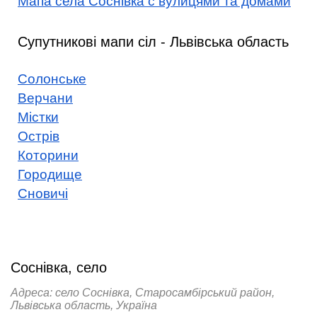
Мапа села Соснівка с вулицями та домами
Супутникові мапи сіл - Львівська область
Солонське
Верчани
Містки
Острів
Которини
Городище
Сновичі
Соснівка, село
Адреса: село Соснівка, Старосамбірський район,
Львівська область, Україна