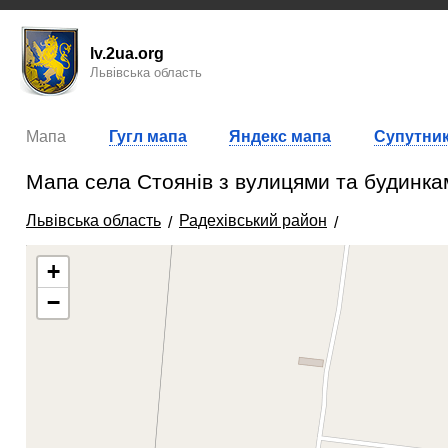
lv.2ua.org
Львівська область
Мапа
Гугл мапа
Яндекс мапа
Супутник
Мапа села Стоянів з вулицями та будинка
Львівська область
Радехівський район
+
−