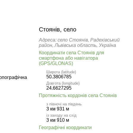
Стоянів, село
Адреса: село Стоянів, Радехівський
район, Львівська область, Україна
Координати села Стоянів для
смартфона або навігатора
(GPS/GLONAS)
Широта (latitude)
50.3806785
топографічна
Довгота (longitude)
24.6627295
Протяжність кордонів села Стоянів
з півночі на південь
3 км 931 м
із заходу на схід
3 км 910 м
Географічні координати