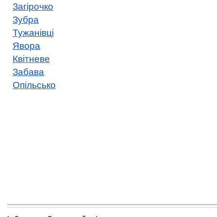
Загірочко
Зубра
Тужанівці
Явора
Квітневе
Забава
Опільсько