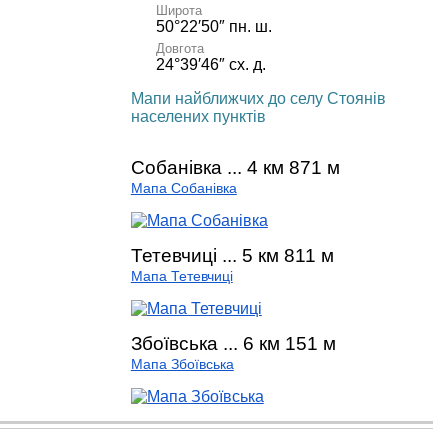
Широта
50°22′50″ пн. ш.
Довгота
24°39′46″ сх. д.
Мапи найближчих до селу Стоянів
населених пунктів
Собанівка ... 4 км 871 м
Мапа Собанівка
Тетевчиці ... 5 км 811 м
Мапа Тетевчиці
Збоївська ... 6 км 151 м
Мапа Збоївська