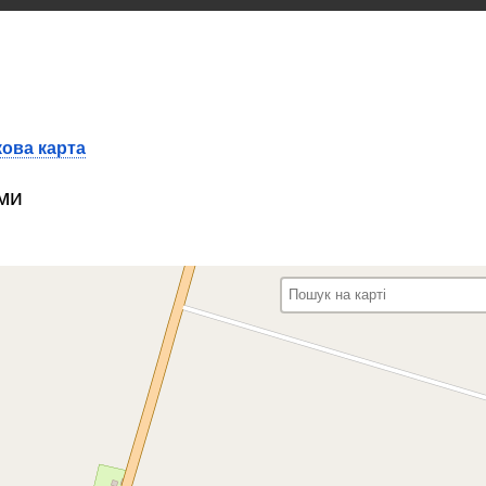
ова карта
ми