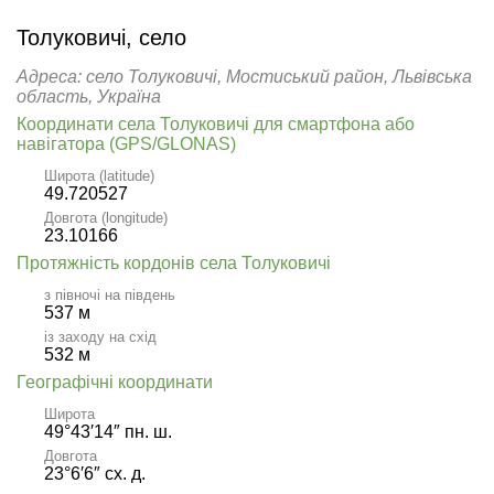
Толуковичі, село
Адреса: село Толуковичі, Мостиський район, Львівська
область, Україна
Координати села Толуковичі для смартфона або
навігатора (GPS/GLONAS)
Широта (latitude)
49.720527
Довгота (longitude)
23.10166
Протяжність кордонів села Толуковичі
з півночі на південь
537 м
із заходу на схід
532 м
Географічні координати
Широта
49°43′14″ пн. ш.
Довгота
23°6′6″ сх. д.