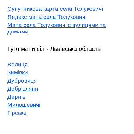
Супутникова карта села Толуковичі
Яндекс мапа села Толуковичі
Мапа села Толуковичі с вулицями та
домами
Гугл мапи сіл - Львівська область
Волиця
Зимівки
Дубровиця
Добрівляни
Дернів
Милошевичі
Гірське