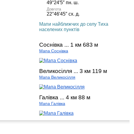
49°24′5″ пн. ш.
Довгота
22°46′45″ сх. д.
Мапи найближчих до селу Тиха
населених пунктів
Соснівка ... 1 км 683 м
Мапа Соснівка
Великосілля ... 3 км 119 м
Мапа Великосілля
Галівка ... 4 км 88 м
Мапа Галівка