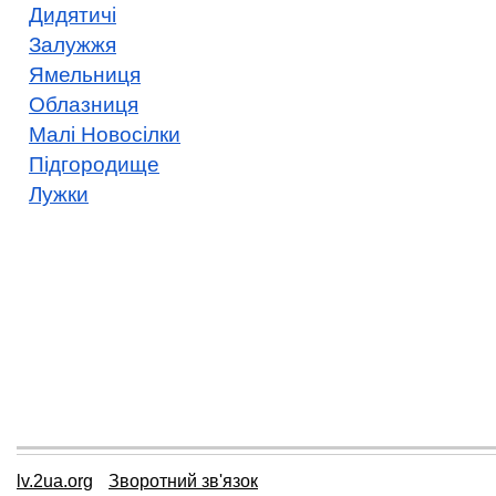
Дидятичі
Залужжя
Ямельниця
Облазниця
Малі Новосілки
Підгородище
Лужки
lv.2ua.org
Зворотний зв'язок