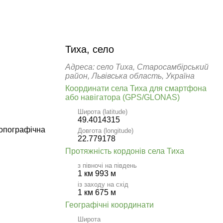
Тиха, село
Адреса: село Тиха, Старосамбірський
район, Львівська область, Україна
Координати села Тиха для смартфона
або навігатора (GPS/GLONAS)
Широта (latitude)
49.4014315
топографічна
Довгота (longitude)
22.779178
Протяжність кордонів села Тиха
з півночі на південь
1 км 993 м
із заходу на схід
1 км 675 м
Географічні координати
Широта