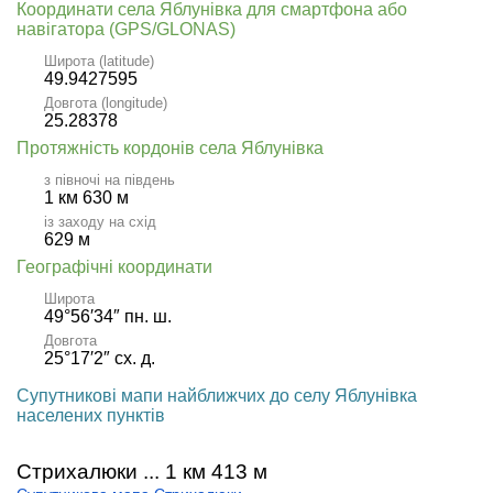
Координати села Яблунівка для смартфона або
навігатора (GPS/GLONAS)
Широта (latitude)
49.9427595
Довгота (longitude)
25.28378
Протяжність кордонів села Яблунівка
з півночі на південь
1 км 630 м
із заходу на схід
629 м
Географічні координати
Широта
49°56′34″ пн. ш.
Довгота
25°17′2″ сх. д.
Супутникові мапи найближчих до селу Яблунівка
населених пунктів
Стрихалюки ... 1 км 413 м