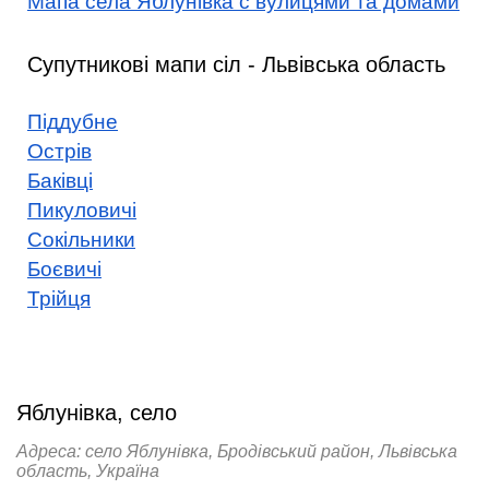
Мапа села Яблунівка с вулицями та домами
Супутникові мапи сіл - Львівська область
Піддубне
Острів
Баківці
Пикуловичі
Сокільники
Боєвичі
Трійця
Яблунівка, село
Адреса: село Яблунівка, Бродівський район, Львівська
область, Україна