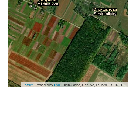
Leaflet
| Powered by
Esri
|
DigitalGlobe, GeoEye, i-cubed, USDA, USGS, AEX, Getmapping, Aerogrid, IGN, IGP, swisstopo, and the GIS User Community