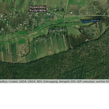
GeoEye, i-cubed, USDA, USGS, AEX, Getmapping, Aerogrid, IGN, IGP, swisstopo, and the 