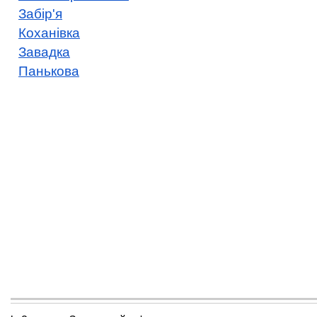
Забір'я
Коханівка
Завадка
Панькова