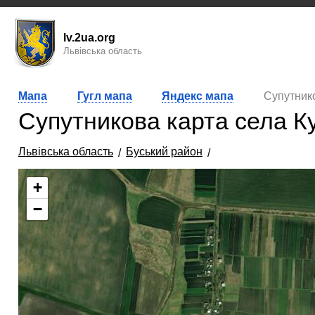
lv.2ua.org
Львівська область
Мапа
Гугл мапа
Яндекс мапа
Супутник
Супутникова карта села К
Львівська область
Буський район
+
−