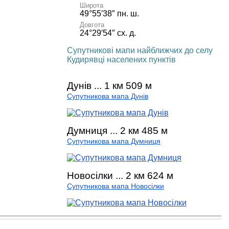
Широта
49°55′38″ пн. ш.
Довгота
24°29′54″ сх. д.
Супутникові мапи найближчих до селу
Кудирявці населених пунктів
Дунів ... 1 км 509 м
Супутникова мапа Дунів
Думниця ... 2 км 485 м
Супутникова мапа Думниця
Новосілки ... 2 км 624 м
Супутникова мапа Новосілки