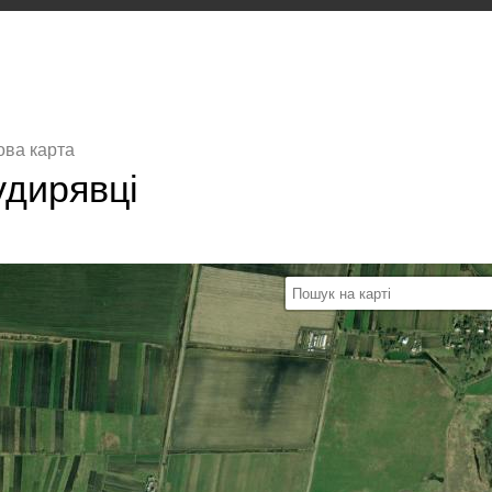
ова карта
удирявці