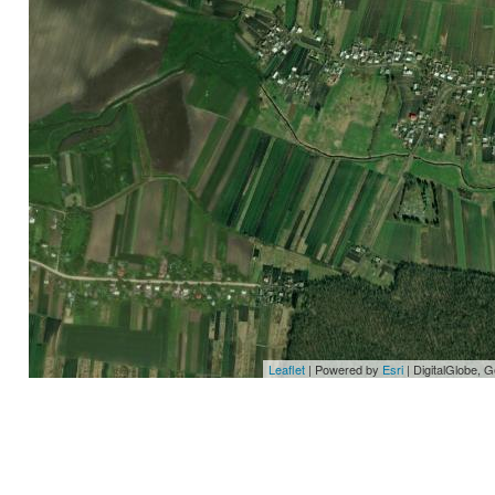
Leaflet
| Powered by
Esri
|
DigitalGlobe, 