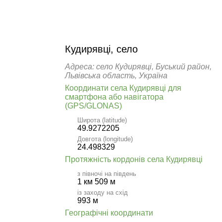
Кудирявці, село
Адреса: село Кудирявці, Буський район,
Львівська область, Україна
Координати села Кудирявці для
смартфона або навігатора
(GPS/GLONAS)
Широта (latitude)
49.9272205
Довгота (longitude)
24.498329
Протяжність кордонів села Кудирявці
з півночі на південь
1 км 509 м
із заходу на схід
993 м
Географічні координати