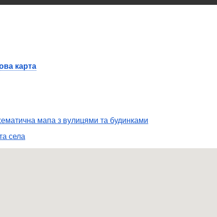
ова карта
ематична мапа з вулицями та будинками
та села