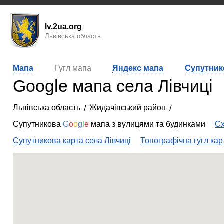
lv.2ua.org
Львівська область
Мапа
Гугл мапа
Яндекс мапа
Супутник
Google мапа села Лівчиці
Львівська область
Жидачівський район
Супутникова
G
o
o
g
l
e
мапа з вулицями та будинками
Сх
Супутникова карта села Лівчиці
Топографічна гугл кар