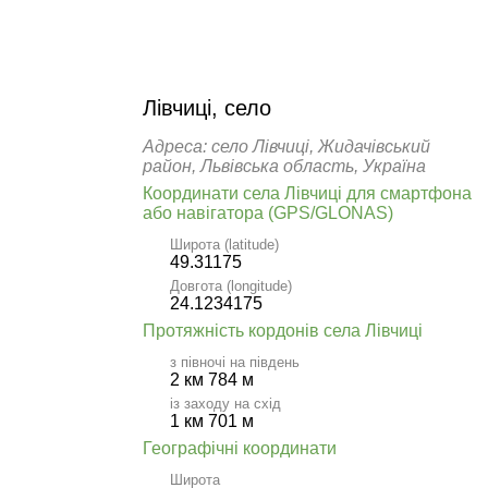
Лівчиці, село
Адреса: село Лівчиці, Жидачівський
район, Львівська область, Україна
Координати села Лівчиці для смартфона
або навігатора (GPS/GLONAS)
Широта (latitude)
49.31175
Довгота (longitude)
24.1234175
Протяжність кордонів села Лівчиці
з півночі на південь
2 км 784 м
із заходу на схід
1 км 701 м
Географічні координати
Широта