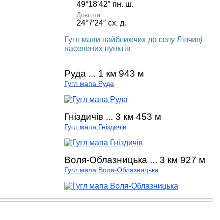
49°18′42″ пн. ш.
Довгота
24°7′24″ сх. д.
Гугл мапи найближчих до селу Лівчиці
населених пунктів
Руда ... 1 км 943 м
Гугл мапа Руда
Гніздичів ... 3 км 453 м
Гугл мапа Гніздичів
Воля-Облазницька ... 3 км 927 м
Гугл мапа Воля-Облазницька