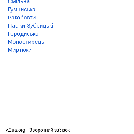
Смільна
Гумниська
Ракобовти
Пасіки-Зубрицькі
Городисько
Монастирець
Миртюки
lv.2ua.org
Зворотний зв'язок