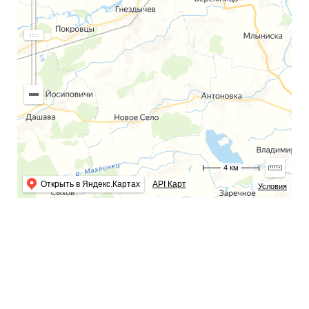
4 км
Открыть в Яндекс.Картах
API Карт
Условия