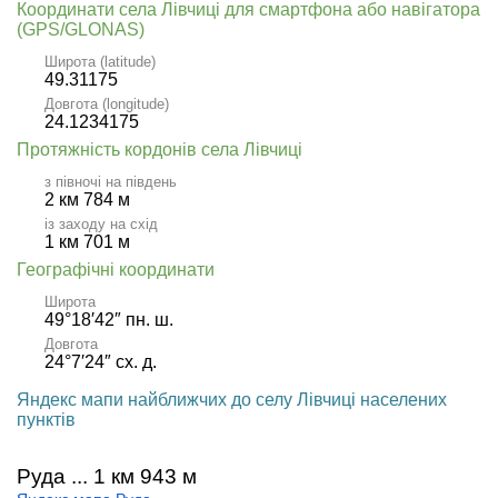
Координати села Лівчиці для смартфона або навігатора
(GPS/GLONAS)
Широта (latitude)
49.31175
Довгота (longitude)
24.1234175
Протяжність кордонів села Лівчиці
з півночі на південь
2 км 784 м
із заходу на схід
1 км 701 м
Географічні координати
Широта
49°18′42″ пн. ш.
Довгота
24°7′24″ сх. д.
Яндекс мапи найближчих до селу Лівчиці населених
пунктів
Руда ... 1 км 943 м