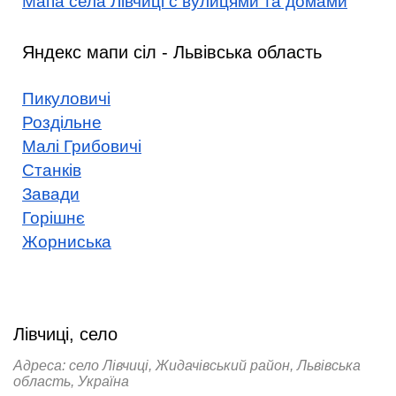
Мапа села Лівчиці с вулицями та домами
Яндекс мапи сіл - Львівська область
Пикуловичі
Роздільне
Малі Грибовичі
Станків
Завади
Горішнє
Жорниська
Лівчиці, село
Адреса: село Лівчиці, Жидачівський район, Львівська
область, Україна